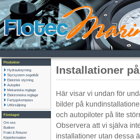
Produkter
Installationer på
Hydraulstyrning
Styrsystem segelbåt
Elektrisk styrning
Autopilot
Mekaniska reglage
Här visar vi undan för und
Elektroniska reglage
Fartygskompass
bilder på kundinstallation
Utförsäljning
och autopiloter på lite stör
Företaget
Om oss
Observera att vi själva int
Butiken
Frakt & Returer
installationer utan dessa ä
Köpinformation