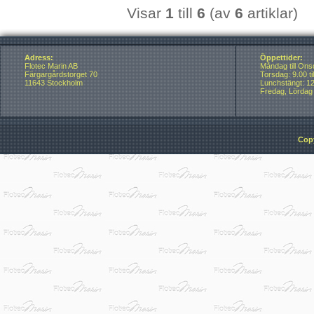
Visar
1
till
6
(av
6
artiklar)
Adress:
Öppettider:
Flotec Marin AB
Måndag till Onsd
Färgargårdstorget 70
Torsdag: 9.00 ti
11643 Stockholm
Lunchstängt: 12.
Fredag, Lördag
Copy