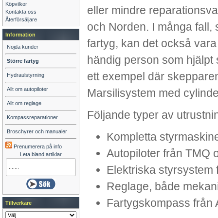
Köpvilkor
eller mindre reparationsva
Kontakta oss
Återförsäljare
och Norden. I många fall, s
Information
fartyg, kan det också var
Nöjda kunder
händig person som hjälpt s
Större fartyg
ett exempel där skepparen sj
Hydraulstyrning
Allt om autopiloter
Marsilisystem med cylinde
Allt om reglage
Följande typer av utrustnin
Kompassreparationer
Broschyrer och manualer
Kompletta styrmaskiner
Prenumerera på info
Autopiloter från TMQ 
Leta bland artiklar
Elektriska styrsystem 
Reglage, både mekanis
Fartygskompass från 
Tillverkare